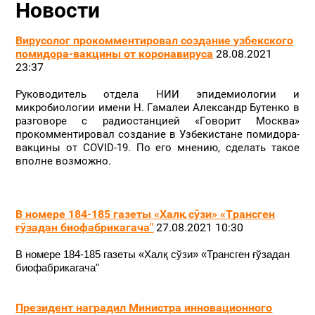
Новости
Вирусолог прокомментировал создание узбекского
помидора-вакцины от коронавируса
28.08.2021
23:37
Руководитель отдела НИИ эпидемиологии и
микробиологии имени Н. Гамалеи Александр Бутенко в
разговоре с радиостанцией «Говорит Москва»
прокомментировал создание в Узбекистане помидора-
вакцины от COVID-19. По его мнению, сделать такое
вполне возможно.
В номере 184-185 газеты «Халқ сўзи» «Трансген
ғўзадан биофабрикагача"
27.08.2021 10:30
В номере 184-185 газеты «Халқ сўзи» «Трансген ғўзадан
биофабрикагача"
Президент наградил Министра инновационного