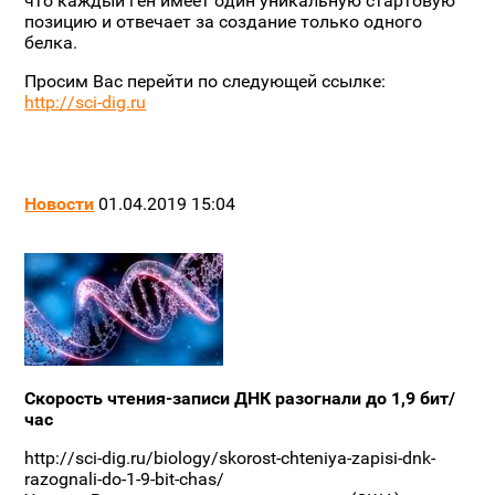
что каждый ген имеет один уникальную стартовую
позицию и отвечает за создание только одного
белка.
Просим Вас перейти по следующей ссылке:
http://sci-dig.ru
Новости
01.04.2019 15:04
Скорость чтения-записи ДНК разогнали до 1,9 бит/
час
http://sci-dig.ru/biology/skorost-chteniya-zapisi-dnk-
razognali-do-1-9-bit-chas/