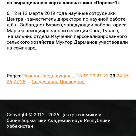
по выращиванию сорта хлопчатника «Порлок-1»
6, 12 и 13 марта 2019 года научные сотрудники
Центра - заместитель директора по научной работе,
д.б.н. Забардаст Буриев, заведующий лабораторией
Маркер-ассоциированной селекции Озод Тураев,
начальник отдела Изучения персонализированного
сельского хозяйства Мухтор Дарманов участвовали
на семинаре,..
Pages:
Первая
Предыдущая
...
18
19
20
21
22
23
24
25
26
27
28
...
Следующая
Последняя
Copyright © 2012 - 2026 Центр геномики и
биоинформатики Академии наук Республики
Узбекистан